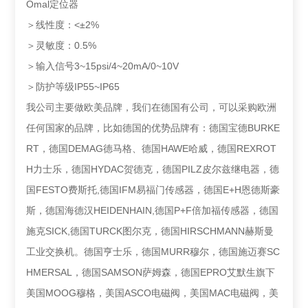
Omal定位器
＞线性度：<±2%
＞灵敏度：0.5%
＞输入信号3~15psi/4~20mA/0~10V
＞防护等级IP55~IP65
我公司主要做欧美品牌，我们在德国有公司，可以采购欧洲
任何国家的品牌，比如德国的优势品牌有：德国宝德BURKE
RT，德国DEMAG德马格、德国HAWE哈威，德国REXROT
H力士乐，德国HYDAC贺德克，德国PILZ皮尔兹继电器，德
国FESTO费斯托,德国IFM易福门传感器，德国E+H恩德斯豪
斯，德国海德汉HEIDENHAIN,德国P+F倍加福传感器，德国
施克SICK,德国TURCK图尔克，德国HIRSCHMANN赫斯曼
工业交换机。德国亨士乐，德国MURR穆尔，德国施迈赛SC
HMERSAL，德国SAMSON萨姆森，德国EPRO艾默生旗下
美国MOOG穆格，美国ASCO电磁阀，美国MAC电磁阀，美