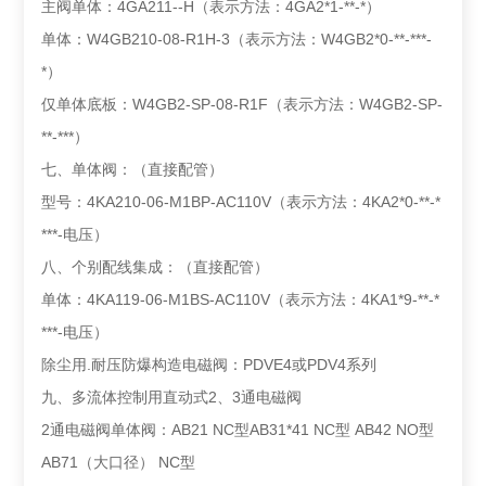
主阀单体：4GA211--H（表示方法：4GA2*1-**-*）
单体：W4GB210-08-R1H-3（表示方法：W4GB2*0-**-***-
*）
仅单体底板：W4GB2-SP-08-R1F（表示方法：W4GB2-SP-
**-***）
七、单体阀：（直接配管）
型号：4KA210-06-M1BP-AC110V（表示方法：4KA2*0-**-*
***-电压）
八、个别配线集成：（直接配管）
单体：4KA119-06-M1BS-AC110V（表示方法：4KA1*9-**-*
***-电压）
除尘用.耐压防爆构造电磁阀：PDVE4或PDV4系列
九、多流体控制用直动式2、3通电磁阀
2通电磁阀单体阀：AB21 NC型AB31*41 NC型 AB42 NO型
AB71（大口径） NC型