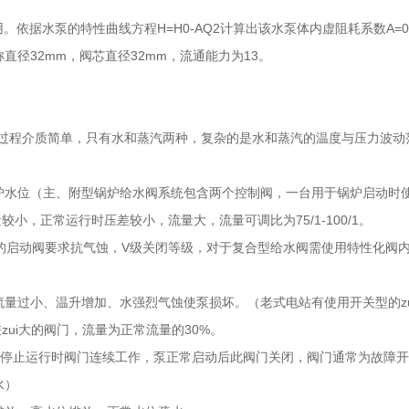
依据水泵的特性曲线方程H=H0-AQ2计算出该水泵体内虚阻耗系数A=0.0
径32mm，阀芯直径32mm，流通能力为13。
是过程介质简单，只有水和蒸汽两种，复杂的是水和蒸汽的温度与压力波动
水位（主、附型锅炉给水阀系统包含两个控制阀，一台用于锅炉启动时
小，正常运行时压差较小，流量大，流量可调比为75/1-100/1。
统中的启动阀要求抗气蚀，V级关闭等级，对于复合型给水阀需使用特性化
量过小、温升增加、水强烈气蚀使泵损坏。（老式电站有使用开关型的zu
zui大的阀门，流量为正常流量的30%。
停止运行时阀门连续工作，泵正常启动后此阀门关闭，阀门通常为故障开
水）