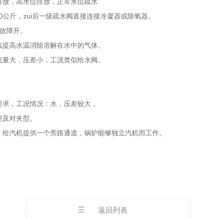
放，高水位排放，正常水位疏水
公斤，zui后一级疏水阀直接连接冷凝器或除氧器。
故障开。
提高水温消除溶解在水中的气体。
量大，压差小，工况类似给水阀。
求，工况情况：水，压差较大，
型及对夹型。
给汽机提供一个旁路通道，锅炉能够独立汽机而工作。
返回列表