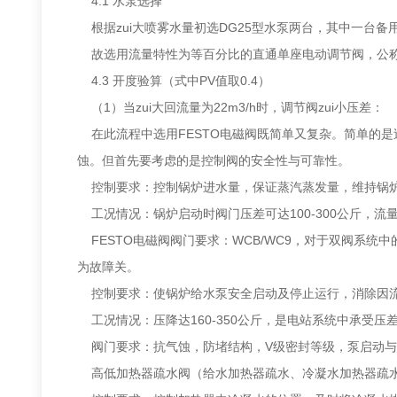
4.1 水泵选择
根据zui大喷雾水量初选DG25型水泵两台，其中一台备用。
故选用流量特性为等百分比的直通单座电动调节阀，公称直
4.3 开度验算（式中PV值取0.4）
（1）当zui大回流量为22m3/h时，调节阀zui小压差：
在此流程中选用FESTO电磁阀既简单又复杂。简单的
蚀。但首先要考虑的是控制阀的安全性与可靠性。
控制要求：控制锅炉进水量，保证蒸汽蒸发量，维持锅炉
工况情况：锅炉启动时阀门压差可达100-300公斤，流量较
FESTO电磁阀阀门要求：WCB/WC9，对于双阀系
为故障关。
控制要求：使锅炉给水泵安全启动及停止运行，消除因流
工况情况：压降达160-350公斤，是电站系统中承受压差
阀门要求：抗气蚀，防堵结构，V级密封等级，泵启动与
高低加热器疏水阀（给水加热器疏水、冷凝水加热器疏